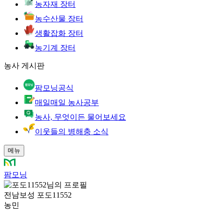
농자재 장터
농수산물 장터
생활잡화 장터
농기계 장터
농사 게시판
팜모닝공식
매일매일 농사공부
농사, 무엇이든 물어보세요
이웃들의 병해충 소식
메뉴
팜모닝
전남보성 포도11552
농민