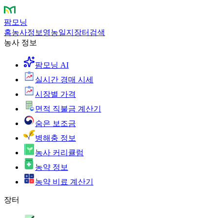
팜모닝
홈
농사정보
영농일지
장터
검색
농사 정보
팜모닝 AI
실시간 경매 시세
시장별 가격
면적 직불금 계산기
숨은 보조금
병해충 정보
농사 커리큘럼
농약 정보
농약 비료 계산기
장터