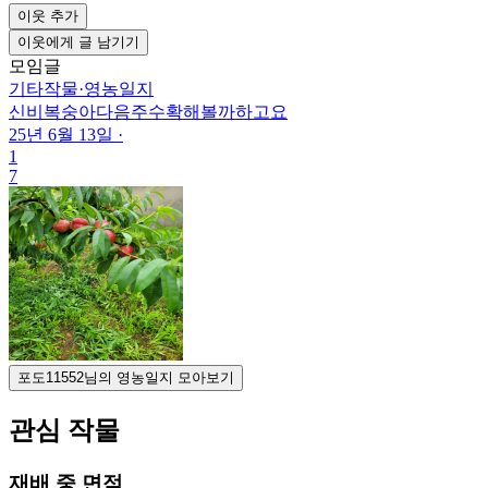
이웃 추가
이웃에게 글 남기기
모임글
기타작물
·
영농일지
신비복숭아다음주수확해볼까하고요
25년 6월 13일
·
1
7
포도11552님의 영농일지 모아보기
관심 작물
재배 중 면적