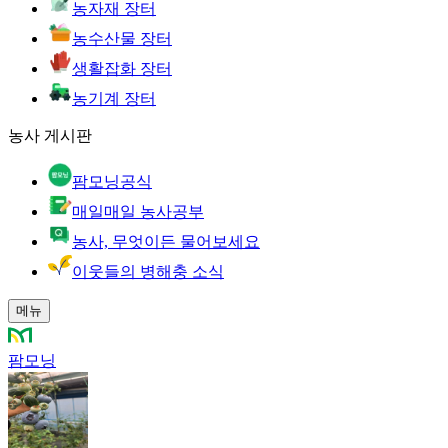
농자재 장터
농수산물 장터
생활잡화 장터
농기계 장터
농사 게시판
팜모닝공식
매일매일 농사공부
농사, 무엇이든 물어보세요
이웃들의 병해충 소식
메뉴
팜모닝