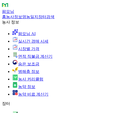
팜모닝
홈
농사정보
영농일지
장터
검색
농사 정보
팜모닝 AI
실시간 경매 시세
시장별 가격
면적 직불금 계산기
숨은 보조금
병해충 정보
농사 커리큘럼
농약 정보
농약 비료 계산기
장터