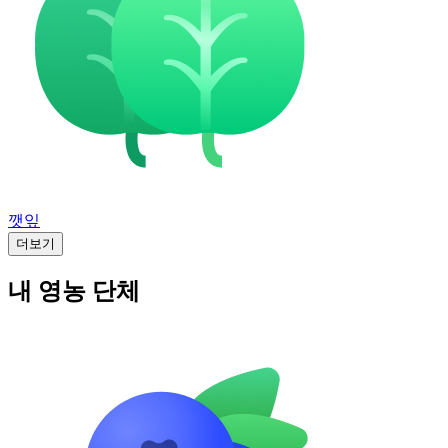
깻잎
더보기
내 영농 단체