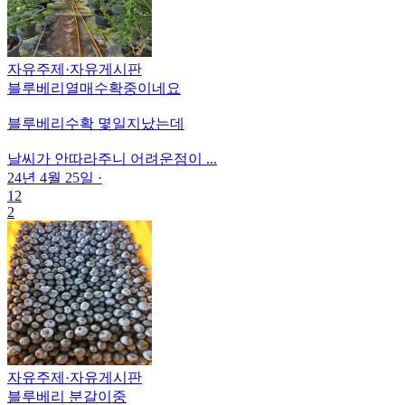
자유주제
·
자유게시판
블루베리열매수확중이네요
블루베리수확 몇일지났는데
날씨가 안따라주니 어려운점이 ...
24년 4월 25일
·
12
2
자유주제
·
자유게시판
블루베리 분갈이중