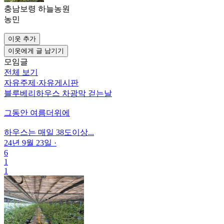
충남보령 하늘농원
농민
이웃 추가
이웃에게 글 남기기
모임글
전체 보기
자유주제
·
자유게시판
블루베리하우스 차광막 걷는날
그동안 여름더위에
하우스는 매일 38도이상...
24년 9월 23일
·
6
1
1