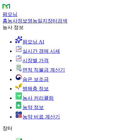
팜모닝
홈
농사정보
영농일지
장터
검색
농사 정보
팜모닝 AI
실시간 경매 시세
시장별 가격
면적 직불금 계산기
숨은 보조금
병해충 정보
농사 커리큘럼
농약 정보
농약 비료 계산기
장터