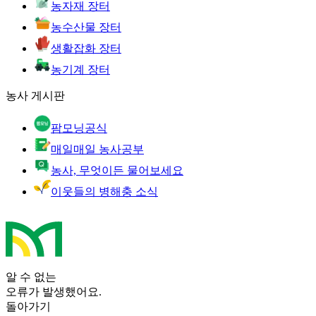
농자재 장터
농수산물 장터
생활잡화 장터
농기계 장터
농사 게시판
팜모닝공식
매일매일 농사공부
농사, 무엇이든 물어보세요
이웃들의 병해충 소식
알 수 없는
오류가 발생했어요.
돌아가기