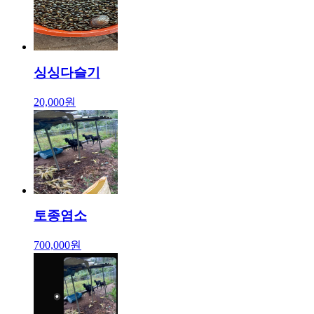
싱싱다슬기
20,000원
토종염소
700,000원