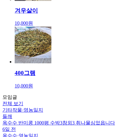
겨우살이
10,000원
400그램
10,000원
모임글
전체 보기
기타작물
·
영농일지
들깨
옥수수 반미콩 1000평 수박3참외3 취나물심었읍니다
6일 전
옥수수
·
영농일지