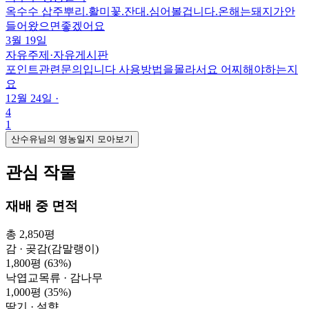
옥수수 삽주뿌리.활미꽃.잔대.심어볼겁니다.온해는돼지가안
들어왔으면좋겠어요
3월 19일
자유주제
·
자유게시판
포인트관련문의입니다 사용방법을몰라서요 어찌해야하는지
요
12월 24일
·
4
1
산수유님의 영농일지 모아보기
관심 작물
재배 중 면적
총 2,850평
감 · 곶감(감말랭이)
1,800평
(63%)
낙엽교목류 · 감나무
1,000평
(35%)
딸기 · 설향