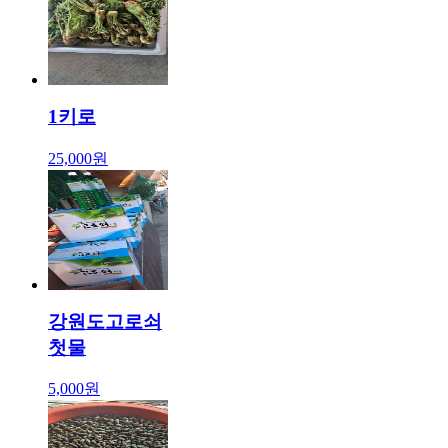
1키로
25,000원
강원도고로쇠
첫물
5,000원