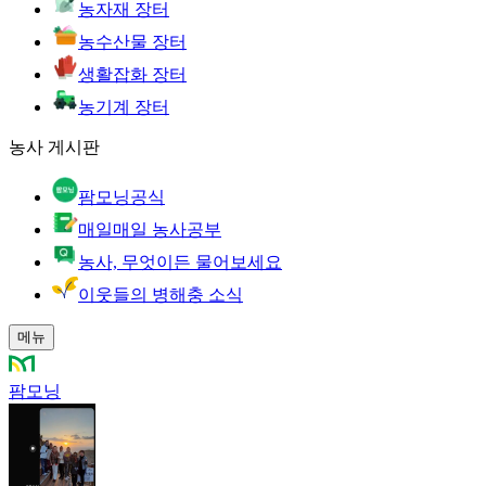
농자재 장터
농수산물 장터
생활잡화 장터
농기계 장터
농사 게시판
팜모닝공식
매일매일 농사공부
농사, 무엇이든 물어보세요
이웃들의 병해충 소식
메뉴
팜모닝