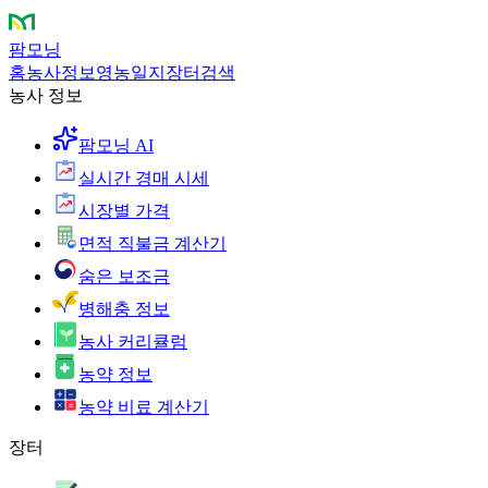
팜모닝
홈
농사정보
영농일지
장터
검색
농사 정보
팜모닝 AI
실시간 경매 시세
시장별 가격
면적 직불금 계산기
숨은 보조금
병해충 정보
농사 커리큘럼
농약 정보
농약 비료 계산기
장터