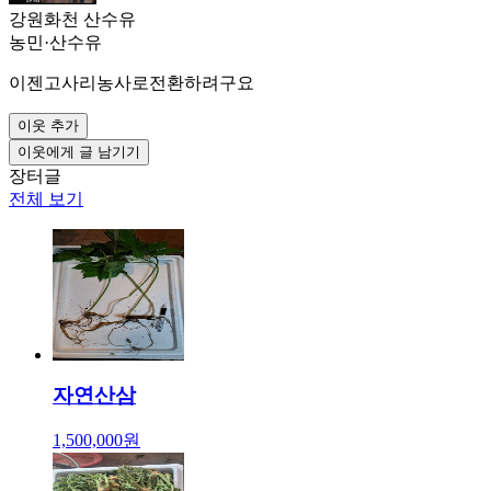
강원화천 산수유
농민
·
산수유
이젠고사리농사로전환하려구요
이웃 추가
이웃에게 글 남기기
장터글
전체 보기
자연산삼
1,500,000원