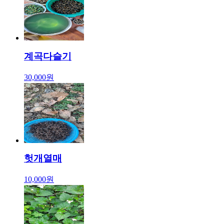
계곡다슬기
30,000원
헛개열매
10,000원