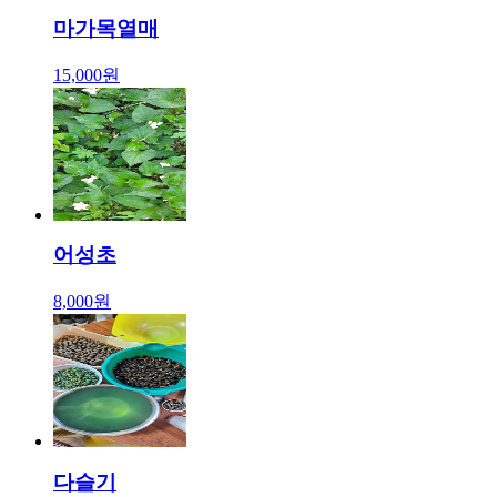
마가목열매
15,000원
어성초
8,000원
다슬기