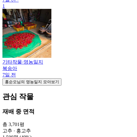
1
기타작물
·
영농일지
복숭아
7일 전
홍순오님의 영농일지 모아보기
관심 작물
재배 중 면적
총 3,701평
고추 · 홍고추