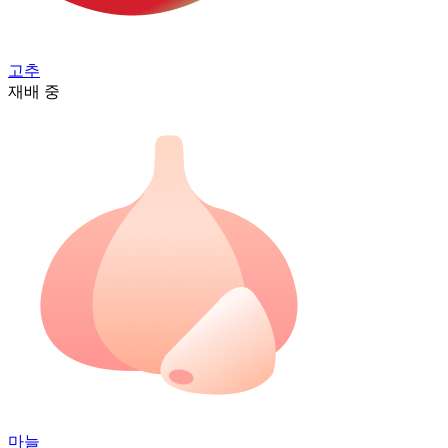
고추
재배 중
마늘