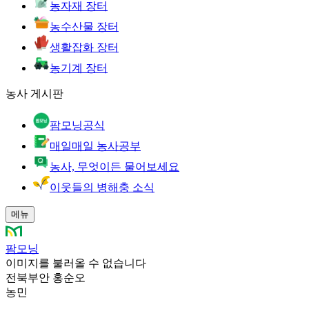
농자재 장터
농수산물 장터
생활잡화 장터
농기계 장터
농사 게시판
팜모닝공식
매일매일 농사공부
농사, 무엇이든 물어보세요
이웃들의 병해충 소식
메뉴
팜모닝
이미지를 불러올 수 없습니다
전북부안 홍순오
농민