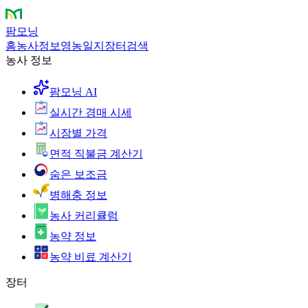
팜모닝
홈
농사정보
영농일지
장터
검색
농사 정보
팜모닝 AI
실시간 경매 시세
시장별 가격
면적 직불금 계산기
숨은 보조금
병해충 정보
농사 커리큘럼
농약 정보
농약 비료 계산기
장터