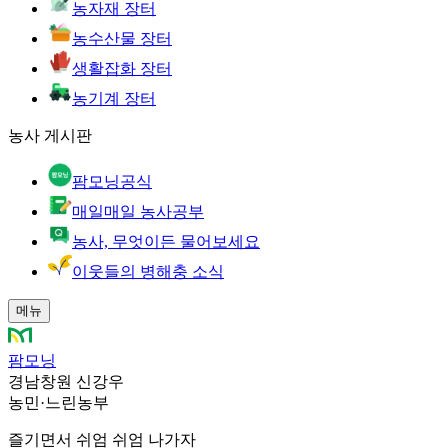
농자재 장터
농수산물 장터
생활잡화 장터
농기계 장터
농사 게시판
팜모닝공식
매일매일 농사공부
농사, 무엇이든 물어보세요
이웃들의 병해충 소식
메뉴
팜모닝
경남창원 신강우
농민
·
느린농부
즐기면서 쉬엄 쉬엄 나가자