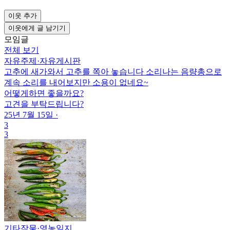
이웃 추가
이웃에게 글 남기기
모임글
전체 보기
자유주제
·
자유게시판
고추에 새가와서 고추를 쪽아 놓습니다 소리나는 음량총으로
계속 소리를 내어보지만 소용이 없네요~
어떻게하면 좋을까요?
고견을 부탁드립니다?
25년 7월 15일
·
3
3
기타작물
·
영농일지