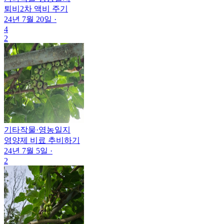
퇴비2차 액비 주기
24년 7월 20일
·
4
2
기타작물
·
영농일지
영양제 비료 추비하기
24년 7월 5일
·
2