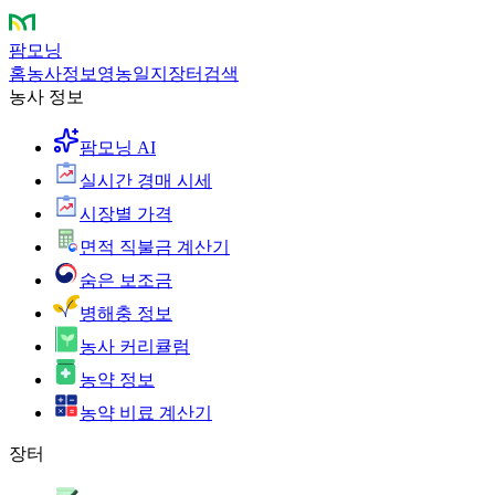
팜모닝
홈
농사정보
영농일지
장터
검색
농사 정보
팜모닝 AI
실시간 경매 시세
시장별 가격
면적 직불금 계산기
숨은 보조금
병해충 정보
농사 커리큘럼
농약 정보
농약 비료 계산기
장터