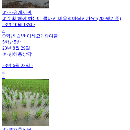
벼
·
자유게시판
벼수확 해야 하는데 콤바인 비용얼마씩인가요?(200평기준)
23년 10월 13일
·
3
O학년 △반 이세요?
·
참여글
5학년5반
23년 8월 29일
벼
·
병해충상담
23년 6월 23일
·
3
2
벼
·
병해충상담