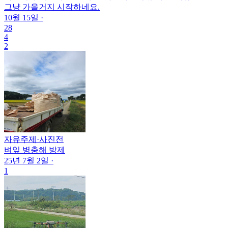
그냥 가을거지 시작하네요.
10월 15일
·
28
4
2
자유주제
·
사진전
벼잎 병충해 방제
25년 7월 2일
·
1