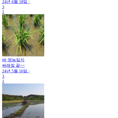
24년 6월 18일
·
3
1
벼
·
영농일지
써래질 끝><
24년 5월 16일
·
3
1