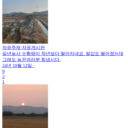
자유주제
·
자유게시판
일년농사 수확량이 작년보다 떨어지네요. 쌀값도 떨어졌는데
그래도 농꾼여러분 힘냅시다.
24년 10월 12일
·
9
2
1