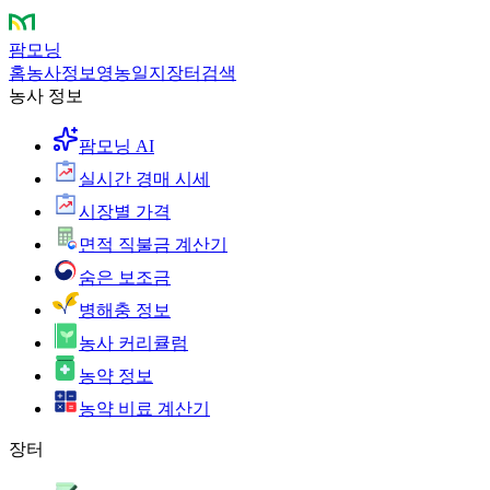
팜모닝
홈
농사정보
영농일지
장터
검색
농사 정보
팜모닝 AI
실시간 경매 시세
시장별 가격
면적 직불금 계산기
숨은 보조금
병해충 정보
농사 커리큘럼
농약 정보
농약 비료 계산기
장터