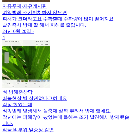
자유주제
·
자유게시판
벼잎벌레 조기튀치하지 않으면
피해가 크더라고요.수확할때 수확량이 많이 떨어져요.
발견즉시 방제 잘 해서 피해를 줄입시다.
24년 6월 20일
·
4
벼
·
병해충상담
쇠녹현상 별 상관없다고하네요
걱정 했었는데
벼잎벌레 발생해서 살충제 살짝 뿌려서 방제 했네요.
작년에는 피해많이 봤었는데 올해는 조기 발견해서 방제했습
니다.
작물
벼
부위
잎
증상
갈변