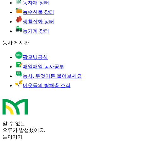
농자재 장터
농수산물 장터
생활잡화 장터
농기계 장터
농사 게시판
팜모닝공식
매일매일 농사공부
농사, 무엇이든 물어보세요
이웃들의 병해충 소식
알 수 없는
오류가 발생했어요.
돌아가기