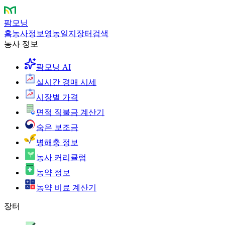
팜모닝
홈
농사정보
영농일지
장터
검색
농사 정보
팜모닝 AI
실시간 경매 시세
시장별 가격
면적 직불금 계산기
숨은 보조금
병해충 정보
농사 커리큘럼
농약 정보
농약 비료 계산기
장터