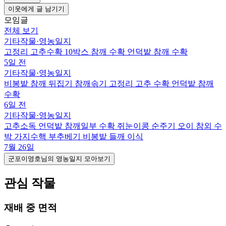
이웃에게 글 남기기
모임글
전체 보기
기타작물
·
영농일지
고정리 고추수확 10박스 참깨 수확 언덕밭 참깨 수확
5일 전
기타작물
·
영농일지
비봉밭 참깨 뒤집기 참깨솎기 고정리 고추 수확 언덕밭 참깨
수확
6일 전
기타작물
·
영농일지
고추소독 언덕밭 참깨일부 수확 쥐눈이콩 순주기 오이 참외 수
박 가지수핵 부추베기 비봉밭 들깨 이식
7월 26일
군포이영호님의 영농일지 모아보기
관심 작물
재배 중 면적