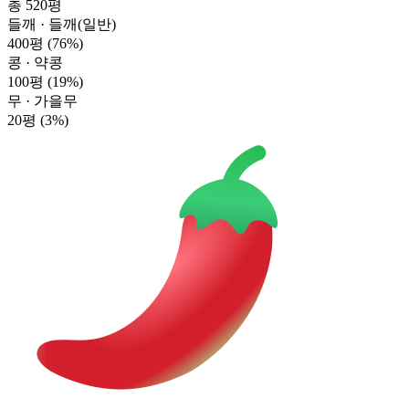
총 520평
들깨 · 들깨(일반)
400평
(76%)
콩 · 약콩
100평
(19%)
무 · 가을무
20평
(3%)