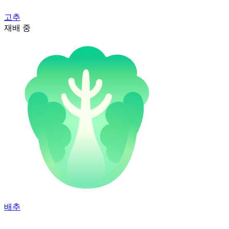
고추
재배 중
배추