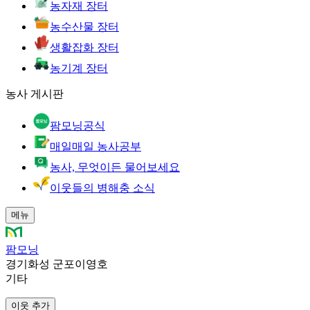
농자재 장터
농수산물 장터
생활잡화 장터
농기계 장터
농사 게시판
팜모닝공식
매일매일 농사공부
농사, 무엇이든 물어보세요
이웃들의 병해충 소식
메뉴
팜모닝
경기화성 군포이영호
기타
이웃 추가