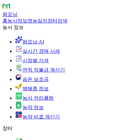
팜모닝
홈
농사정보
영농일지
장터
검색
농사 정보
팜모닝 AI
실시간 경매 시세
시장별 가격
면적 직불금 계산기
숨은 보조금
병해충 정보
농사 커리큘럼
농약 정보
농약 비료 계산기
장터