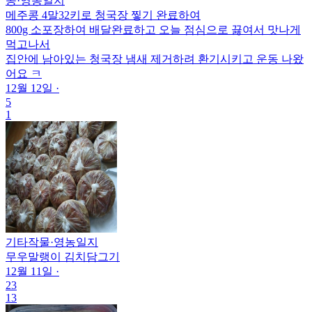
콩
·
영농일지
메주콩 4말32키로 청국장 찧기 완료하여
800g 소포장하여 배달완료하고 오늘 점심으로 끓여서 맛나게
먹고나서
집안에 남아있는 청국장 냄새 제거하려 환기시키고 운동 나왔
어요 ㅋ
12월 12일
·
5
1
기타작물
·
영농일지
무우말랭이 김치담그기
12월 11일
·
23
13