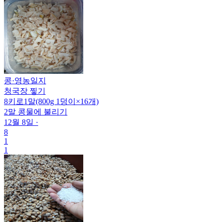
콩
·
영농일지
청국장 찧기
8키로1말(800g 1덩이×16개)
2말 콩물에 불리기
12월 8일
·
8
1
1