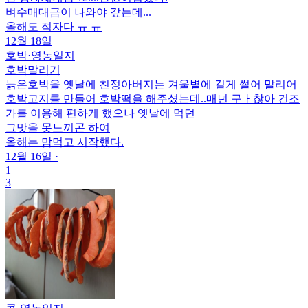
벼수매대금이 나와야 갚는데...
올해도 적자다 ㅠ ㅠ
12월 18일
호박
·
영농일지
호박말리기
늙은호박을 옛날에 친정아버지는 겨울볕에 길게 썰어 말리어
호박고지를 만들어 호박떡을 해주셨는데..매년 구ㅏ찮아 건조
가를 이용해 편하게 했으나 옛날에 먹던
그맛을 못느끼곤 하여
올해는 맘먹고 시작했다.
12월 16일
·
1
3