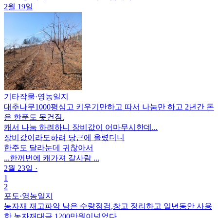
2월 19일
기타작물
·
영농일지
대추나무1000평심고 키우기만하고 따서 나눔만 하고 2년간 돈
은 한푼도 못건짐.
캐서 나눔 하려하니 장비값이 어마무시한데...
장비값이라도하려 당근에 올렸더니
한주도 달라눈데 귀찮아서
...한꺼번에 캐가져 갈사람 ...
2월 23일
·
1
2
포도
·
영농일지
농자재 재고파악 남은 수량점검,창고 정리하고 일년동안 사용
한 농자재대금 1200만원이넘었다.