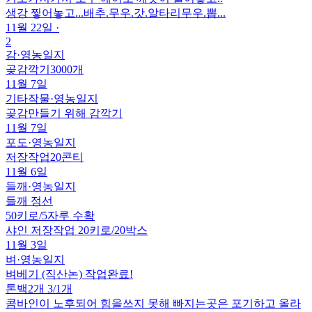
생강 찧어놓고...배추.무우.갓.알타리무우.뽑...
11월 22일
·
2
감
·
영농일지
곶감깍기3000개
11월 7일
기타작물
·
영농일지
곶감만들기 위해 감깍기
11월 7일
포도
·
영농일지
저장작업20콘티
11월 6일
들깨
·
영농일지
들깨 정선
50키로/5자루 수확
샤인 저장작업 20키로/20박스
11월 3일
벼
·
영농일지
벼베기 (직산논) 작업완료!
톤백2개 3/1개
콤바인이 노후되어 힘을쓰지 못해 빠지는곳은 포기하고 올라