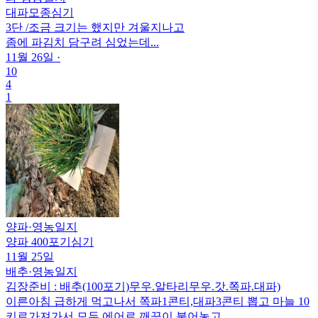
대파모종심기
3단 /조금 크기는 했지만 겨울지나고
좀에 파김치 담구려 심었는데...
11월 26일
·
10
4
1
양파
·
영농일지
양파 400포기심기
11월 25일
배추
·
영농일지
김장준비 : 배추(100포기)무우.알타리무우.갓.쪽파.대파)
이른아침 급하게 먹고나서 쪽파1콘티,대파3콘티 뽑고 마늘 10
키로가져가서 모두 에어로 깨끗이 불어놓고..