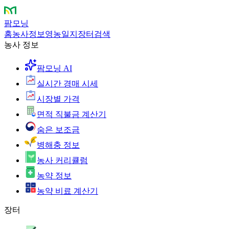
팜모닝
홈
농사정보
영농일지
장터
검색
농사 정보
팜모닝 AI
실시간 경매 시세
시장별 가격
면적 직불금 계산기
숨은 보조금
병해충 정보
농사 커리큘럼
농약 정보
농약 비료 계산기
장터