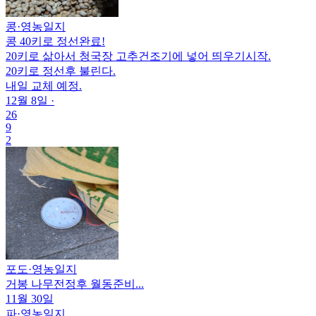
콩
·
영농일지
콩 40키로 정선완료!
20키로 삶아서 청국장 고추건조기에 넣어 띄우기시작.
20키로 정선후 불린다.
내일 교체 예정.
12월 8일
·
26
9
2
포도
·
영농일지
거봉 나무전정후 월동준비...
11월 30일
파
·
영농일지