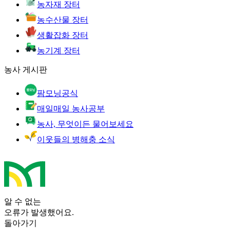
농자재 장터
농수산물 장터
생활잡화 장터
농기계 장터
농사 게시판
팜모닝공식
매일매일 농사공부
농사, 무엇이든 물어보세요
이웃들의 병해충 소식
알 수 없는
오류가 발생했어요.
돌아가기