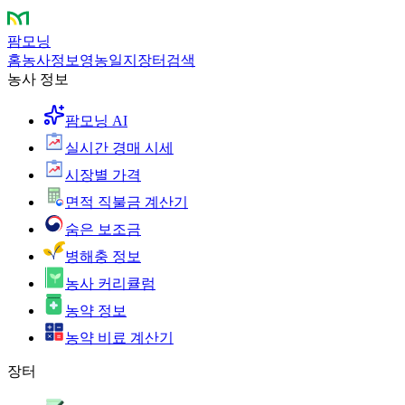
팜모닝
홈
농사정보
영농일지
장터
검색
농사 정보
팜모닝 AI
실시간 경매 시세
시장별 가격
면적 직불금 계산기
숨은 보조금
병해충 정보
농사 커리큘럼
농약 정보
농약 비료 계산기
장터