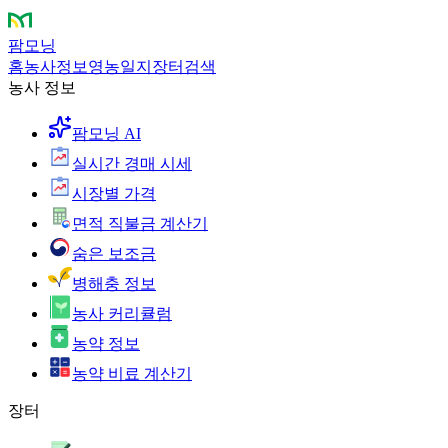
팜모닝
홈
농사정보
영농일지
장터
검색
농사 정보
팜모닝 AI
실시간 경매 시세
시장별 가격
면적 직불금 계산기
숨은 보조금
병해충 정보
농사 커리큘럼
농약 정보
농약 비료 계산기
장터