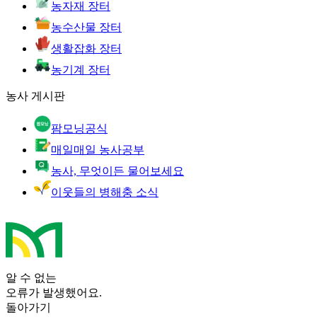
농자재 장터
농수산물 장터
생활잡화 장터
농기계 장터
농사 게시판
팜모닝공식
매일매일 농사공부
농사, 무엇이든 물어보세요
이웃들의 병해충 소식
알 수 없는
오류가 발생했어요.
돌아가기