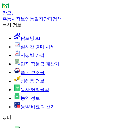
팜모닝
홈
농사정보
영농일지
장터
검색
농사 정보
팜모닝 AI
실시간 경매 시세
시장별 가격
면적 직불금 계산기
숨은 보조금
병해충 정보
농사 커리큘럼
농약 정보
농약 비료 계산기
장터