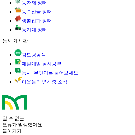
농자재 장터
농수산물 장터
생활잡화 장터
농기계 장터
농사 게시판
팜모닝공식
매일매일 농사공부
농사, 무엇이든 물어보세요
이웃들의 병해충 소식
알 수 없는
오류가 발생했어요.
돌아가기