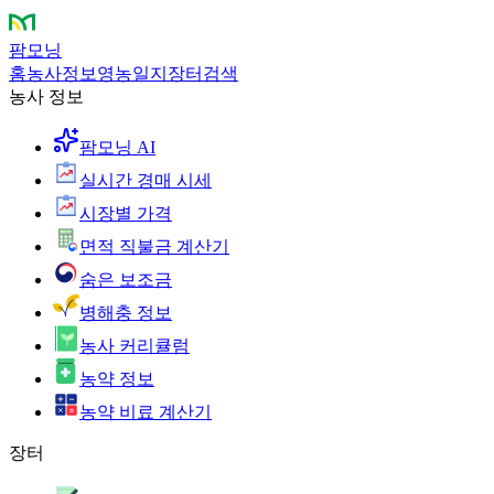
팜모닝
홈
농사정보
영농일지
장터
검색
농사 정보
팜모닝 AI
실시간 경매 시세
시장별 가격
면적 직불금 계산기
숨은 보조금
병해충 정보
농사 커리큘럼
농약 정보
농약 비료 계산기
장터