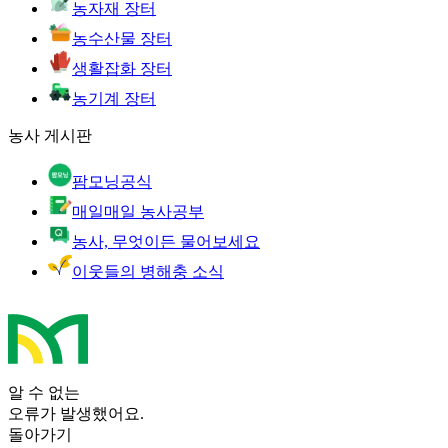
농자재 장터
농수산물 장터
생활잡화 장터
농기계 장터
농사 게시판
팜모닝공식
매일매일 농사공부
농사, 무엇이든 물어보세요
이웃들의 병해충 소식
알 수 없는
오류가 발생했어요.
돌아가기