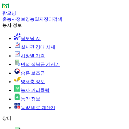
팜모닝
홈
농사정보
영농일지
장터
검색
농사 정보
팜모닝 AI
실시간 경매 시세
시장별 가격
면적 직불금 계산기
숨은 보조금
병해충 정보
농사 커리큘럼
농약 정보
농약 비료 계산기
장터