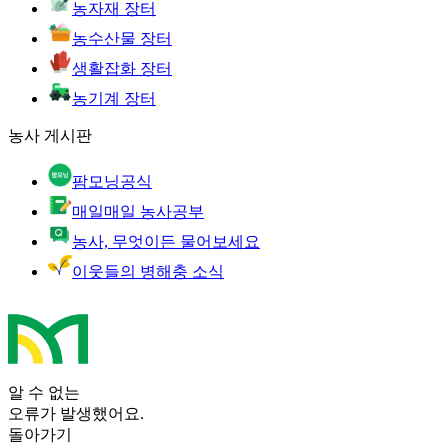
농자재 장터
농수산물 장터
생활잡화 장터
농기계 장터
농사 게시판
팜모닝공식
매일매일 농사공부
농사, 무엇이든 물어보세요
이웃들의 병해충 소식
알 수 없는
오류가 발생했어요.
돌아가기