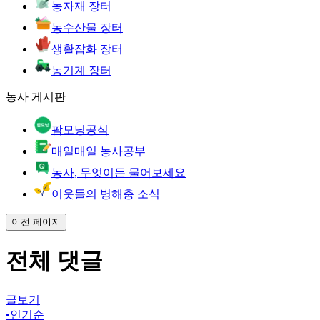
농자재 장터
농수산물 장터
생활잡화 장터
농기계 장터
농사 게시판
팜모닝공식
매일매일 농사공부
농사, 무엇이든 물어보세요
이웃들의 병해충 소식
이전 페이지
전체 댓글
글보기
•
인기순