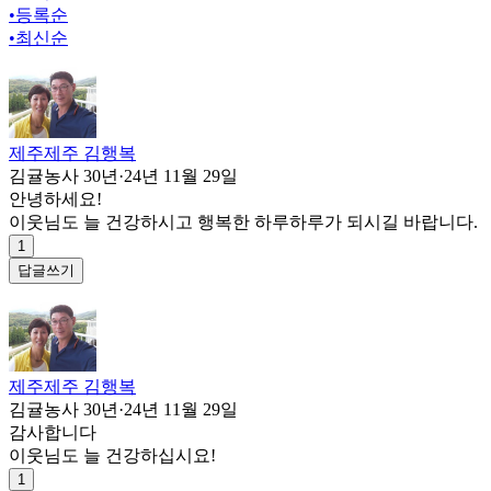
•
등록순
•
최신순
제주제주 김행복
김귤농사 30년
·
24년 11월 29일
안녕하세요!
이웃님도 늘 건강하시고 행복한 하루하루가 되시길 바랍니다.
1
답글쓰기
제주제주 김행복
김귤농사 30년
·
24년 11월 29일
감사합니다
이웃님도 늘 건강하십시요!
1