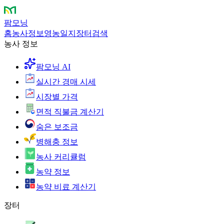
팜모닝
홈
농사정보
영농일지
장터
검색
농사 정보
팜모닝 AI
실시간 경매 시세
시장별 가격
면적 직불금 계산기
숨은 보조금
병해충 정보
농사 커리큘럼
농약 정보
농약 비료 계산기
장터