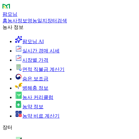
팜모닝
홈
농사정보
영농일지
장터
검색
농사 정보
팜모닝 AI
실시간 경매 시세
시장별 가격
면적 직불금 계산기
숨은 보조금
병해충 정보
농사 커리큘럼
농약 정보
농약 비료 계산기
장터