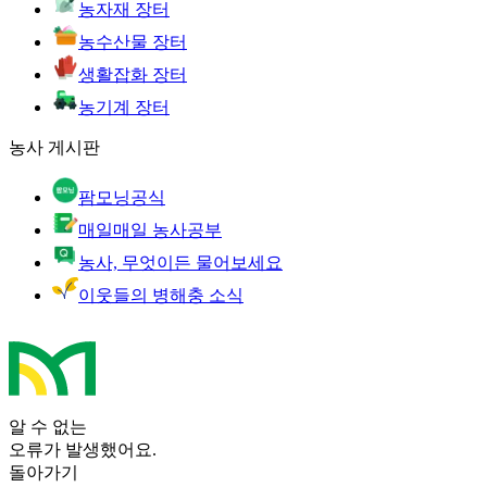
농자재 장터
농수산물 장터
생활잡화 장터
농기계 장터
농사 게시판
팜모닝공식
매일매일 농사공부
농사, 무엇이든 물어보세요
이웃들의 병해충 소식
알 수 없는
오류가 발생했어요.
돌아가기