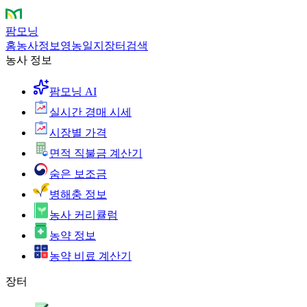
팜모닝
홈
농사정보
영농일지
장터
검색
농사 정보
팜모닝 AI
실시간 경매 시세
시장별 가격
면적 직불금 계산기
숨은 보조금
병해충 정보
농사 커리큘럼
농약 정보
농약 비료 계산기
장터