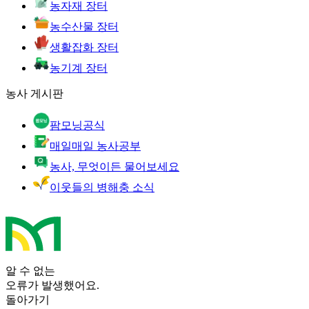
농자재 장터
농수산물 장터
생활잡화 장터
농기계 장터
농사 게시판
팜모닝공식
매일매일 농사공부
농사, 무엇이든 물어보세요
이웃들의 병해충 소식
알 수 없는
오류가 발생했어요.
돌아가기