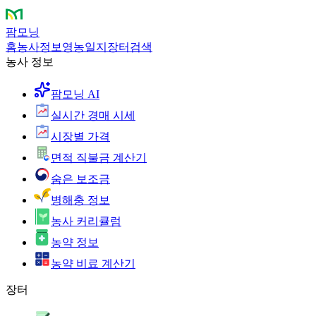
팜모닝
홈
농사정보
영농일지
장터
검색
농사 정보
팜모닝 AI
실시간 경매 시세
시장별 가격
면적 직불금 계산기
숨은 보조금
병해충 정보
농사 커리큘럼
농약 정보
농약 비료 계산기
장터