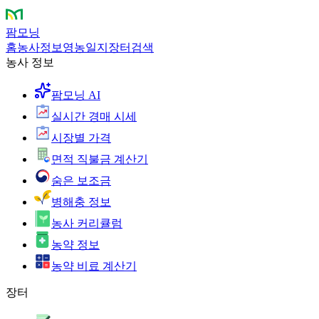
팜모닝
홈
농사정보
영농일지
장터
검색
농사 정보
팜모닝 AI
실시간 경매 시세
시장별 가격
면적 직불금 계산기
숨은 보조금
병해충 정보
농사 커리큘럼
농약 정보
농약 비료 계산기
장터