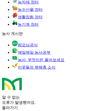
농자재 장터
농수산물 장터
생활잡화 장터
농기계 장터
농사 게시판
팜모닝공식
매일매일 농사공부
농사, 무엇이든 물어보세요
이웃들의 병해충 소식
알 수 없는
오류가 발생했어요.
돌아가기