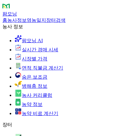
팜모닝
홈
농사정보
영농일지
장터
검색
농사 정보
팜모닝 AI
실시간 경매 시세
시장별 가격
면적 직불금 계산기
숨은 보조금
병해충 정보
농사 커리큘럼
농약 정보
농약 비료 계산기
장터