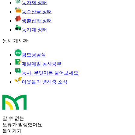
농자재 장터
농수산물 장터
생활잡화 장터
농기계 장터
농사 게시판
팜모닝공식
매일매일 농사공부
농사, 무엇이든 물어보세요
이웃들의 병해충 소식
알 수 없는
오류가 발생했어요.
돌아가기