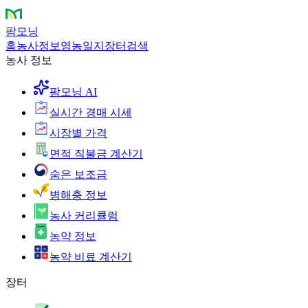
팜모닝
홈
농사정보
영농일지
장터
검색
농사 정보
팜모닝 AI
실시간 경매 시세
시장별 가격
면적 직불금 계산기
숨은 보조금
병해충 정보
농사 커리큘럼
농약 정보
농약 비료 계산기
장터