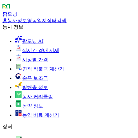
팜모닝
홈
농사정보
영농일지
장터
검색
농사 정보
팜모닝 AI
실시간 경매 시세
시장별 가격
면적 직불금 계산기
숨은 보조금
병해충 정보
농사 커리큘럼
농약 정보
농약 비료 계산기
장터