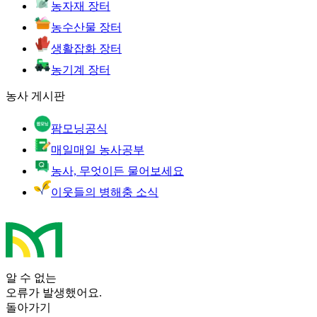
농자재 장터
농수산물 장터
생활잡화 장터
농기계 장터
농사 게시판
팜모닝공식
매일매일 농사공부
농사, 무엇이든 물어보세요
이웃들의 병해충 소식
알 수 없는
오류가 발생했어요.
돌아가기