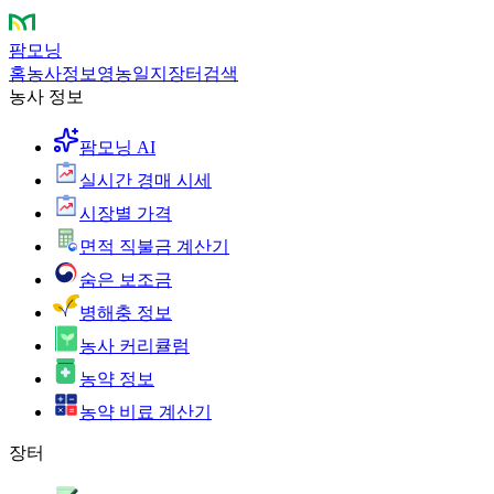
팜모닝
홈
농사정보
영농일지
장터
검색
농사 정보
팜모닝 AI
실시간 경매 시세
시장별 가격
면적 직불금 계산기
숨은 보조금
병해충 정보
농사 커리큘럼
농약 정보
농약 비료 계산기
장터