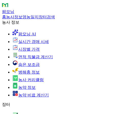
팜모닝
홈
농사정보
영농일지
장터
검색
농사 정보
팜모닝 AI
실시간 경매 시세
시장별 가격
면적 직불금 계산기
숨은 보조금
병해충 정보
농사 커리큘럼
농약 정보
농약 비료 계산기
장터