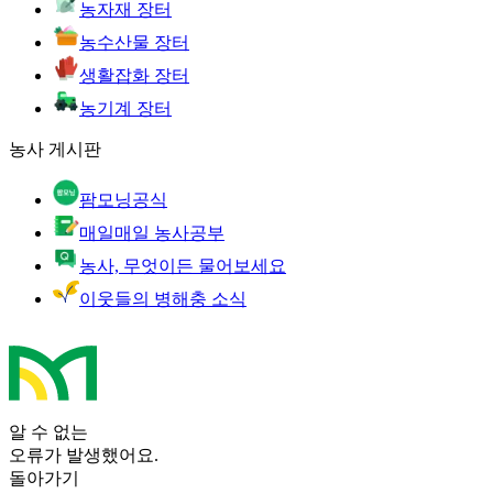
농자재 장터
농수산물 장터
생활잡화 장터
농기계 장터
농사 게시판
팜모닝공식
매일매일 농사공부
농사, 무엇이든 물어보세요
이웃들의 병해충 소식
알 수 없는
오류가 발생했어요.
돌아가기