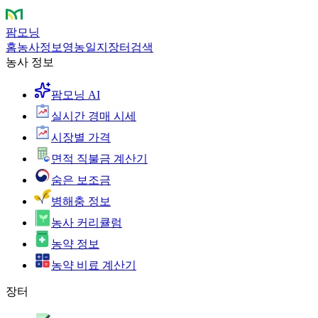
팜모닝
홈
농사정보
영농일지
장터
검색
농사 정보
팜모닝 AI
실시간 경매 시세
시장별 가격
면적 직불금 계산기
숨은 보조금
병해충 정보
농사 커리큘럼
농약 정보
농약 비료 계산기
장터