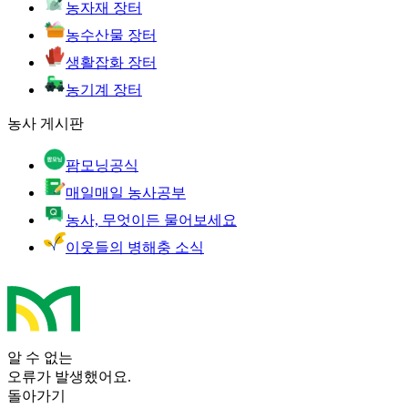
농자재 장터
농수산물 장터
생활잡화 장터
농기계 장터
농사 게시판
팜모닝공식
매일매일 농사공부
농사, 무엇이든 물어보세요
이웃들의 병해충 소식
알 수 없는
오류가 발생했어요.
돌아가기