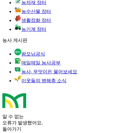
농자재 장터
농수산물 장터
생활잡화 장터
농기계 장터
농사 게시판
팜모닝공식
매일매일 농사공부
농사, 무엇이든 물어보세요
이웃들의 병해충 소식
알 수 없는
오류가 발생했어요.
돌아가기