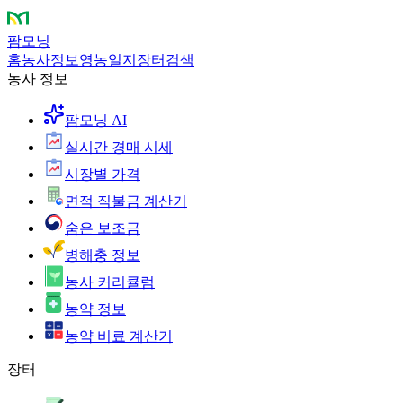
팜모닝
홈
농사정보
영농일지
장터
검색
농사 정보
팜모닝 AI
실시간 경매 시세
시장별 가격
면적 직불금 계산기
숨은 보조금
병해충 정보
농사 커리큘럼
농약 정보
농약 비료 계산기
장터