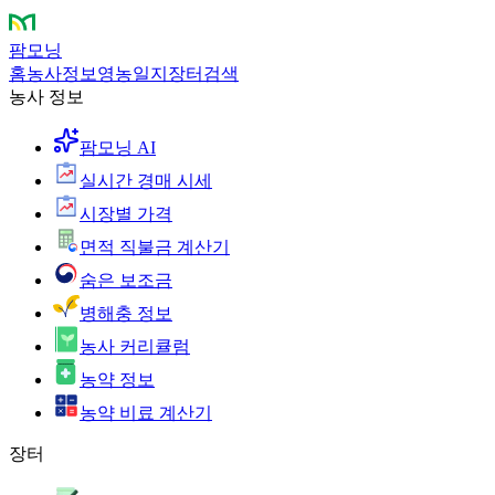
팜모닝
홈
농사정보
영농일지
장터
검색
농사 정보
팜모닝 AI
실시간 경매 시세
시장별 가격
면적 직불금 계산기
숨은 보조금
병해충 정보
농사 커리큘럼
농약 정보
농약 비료 계산기
장터