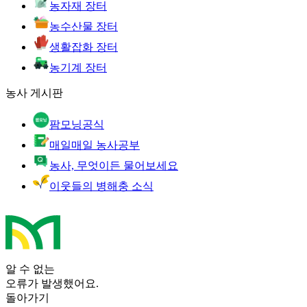
농자재 장터
농수산물 장터
생활잡화 장터
농기계 장터
농사 게시판
팜모닝공식
매일매일 농사공부
농사, 무엇이든 물어보세요
이웃들의 병해충 소식
알 수 없는
오류가 발생했어요.
돌아가기