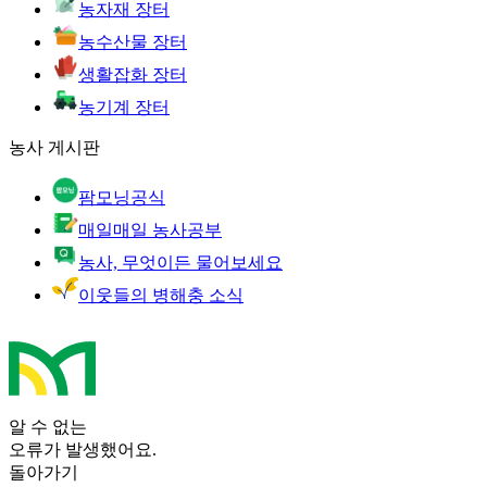
농자재 장터
농수산물 장터
생활잡화 장터
농기계 장터
농사 게시판
팜모닝공식
매일매일 농사공부
농사, 무엇이든 물어보세요
이웃들의 병해충 소식
알 수 없는
오류가 발생했어요.
돌아가기