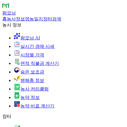
팜모닝
홈
농사정보
영농일지
장터
검색
농사 정보
팜모닝 AI
실시간 경매 시세
시장별 가격
면적 직불금 계산기
숨은 보조금
병해충 정보
농사 커리큘럼
농약 정보
농약 비료 계산기
장터