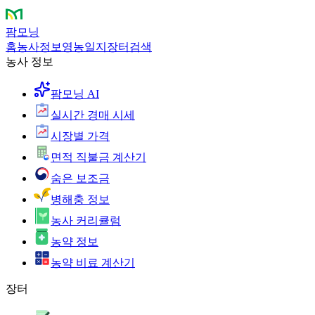
팜모닝
홈
농사정보
영농일지
장터
검색
농사 정보
팜모닝 AI
실시간 경매 시세
시장별 가격
면적 직불금 계산기
숨은 보조금
병해충 정보
농사 커리큘럼
농약 정보
농약 비료 계산기
장터