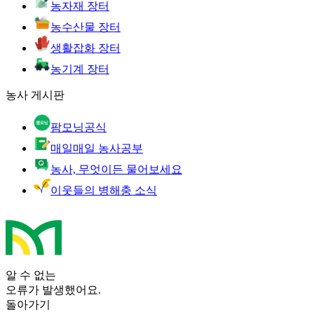
농자재 장터
농수산물 장터
생활잡화 장터
농기계 장터
농사 게시판
팜모닝공식
매일매일 농사공부
농사, 무엇이든 물어보세요
이웃들의 병해충 소식
알 수 없는
오류가 발생했어요.
돌아가기