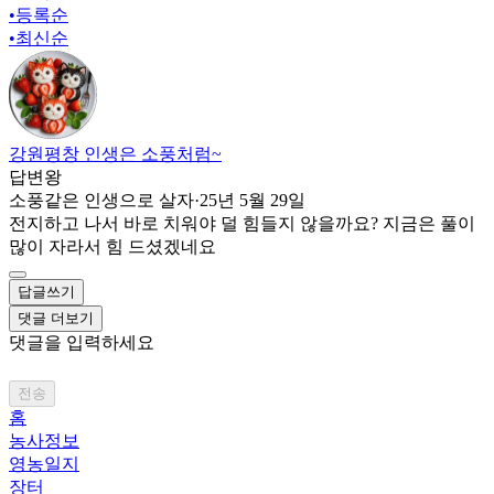
•
등록순
•
최신순
강원평창 인생은 소풍처럼~
답변왕
소풍같은 인생으로 살자
·
25년 5월 29일
전지하고 나서 바로 치워야 덜 힘들지 않을까요? 지금은 풀이
많이 자라서 힘 드셨겠네요
답글쓰기
댓글 더보기
댓글을 입력하세요
전송
홈
농사정보
영농일지
장터