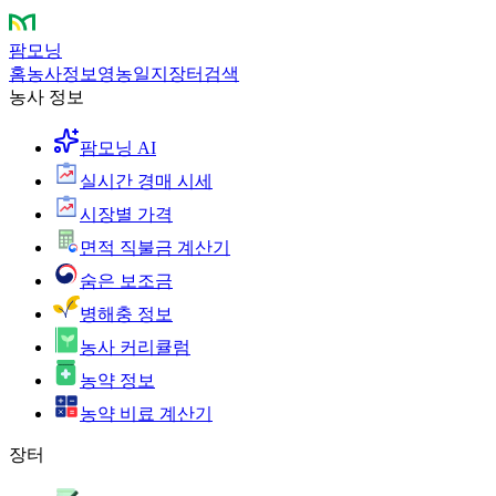
팜모닝
홈
농사정보
영농일지
장터
검색
농사 정보
팜모닝 AI
실시간 경매 시세
시장별 가격
면적 직불금 계산기
숨은 보조금
병해충 정보
농사 커리큘럼
농약 정보
농약 비료 계산기
장터