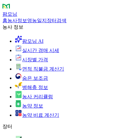
팜모닝
홈
농사정보
영농일지
장터
검색
농사 정보
팜모닝 AI
실시간 경매 시세
시장별 가격
면적 직불금 계산기
숨은 보조금
병해충 정보
농사 커리큘럼
농약 정보
농약 비료 계산기
장터