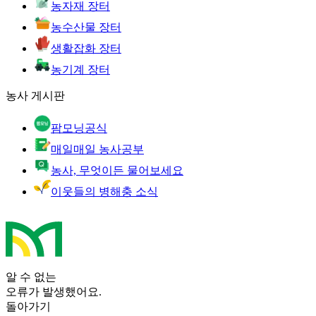
농자재 장터
농수산물 장터
생활잡화 장터
농기계 장터
농사 게시판
팜모닝공식
매일매일 농사공부
농사, 무엇이든 물어보세요
이웃들의 병해충 소식
알 수 없는
오류가 발생했어요.
돌아가기