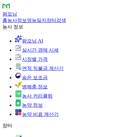
팜모닝
홈
농사정보
영농일지
장터
검색
농사 정보
팜모닝 AI
실시간 경매 시세
시장별 가격
면적 직불금 계산기
숨은 보조금
병해충 정보
농사 커리큘럼
농약 정보
농약 비료 계산기
장터