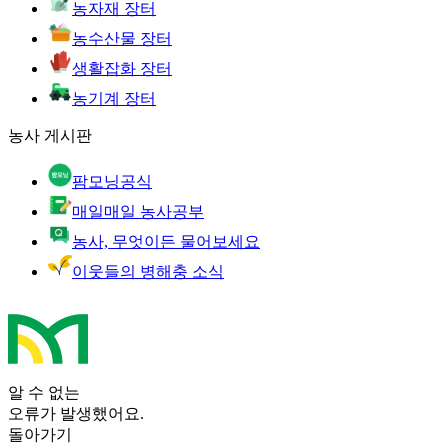
농자재 장터
농수산물 장터
생활잡화 장터
농기계 장터
농사 게시판
팜모닝공식
매일매일 농사공부
농사, 무엇이든 물어보세요
이웃들의 병해충 소식
알 수 없는
오류가 발생했어요.
돌아가기