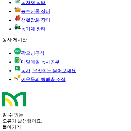
농자재 장터
농수산물 장터
생활잡화 장터
농기계 장터
농사 게시판
팜모닝공식
매일매일 농사공부
농사, 무엇이든 물어보세요
이웃들의 병해충 소식
알 수 없는
오류가 발생했어요.
돌아가기