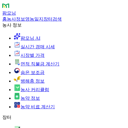
팜모닝
홈
농사정보
영농일지
장터
검색
농사 정보
팜모닝 AI
실시간 경매 시세
시장별 가격
면적 직불금 계산기
숨은 보조금
병해충 정보
농사 커리큘럼
농약 정보
농약 비료 계산기
장터