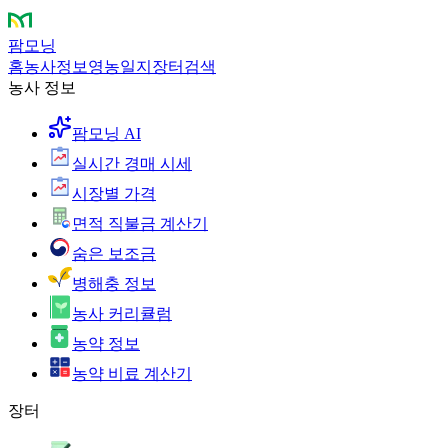
팜모닝
홈
농사정보
영농일지
장터
검색
농사 정보
팜모닝 AI
실시간 경매 시세
시장별 가격
면적 직불금 계산기
숨은 보조금
병해충 정보
농사 커리큘럼
농약 정보
농약 비료 계산기
장터