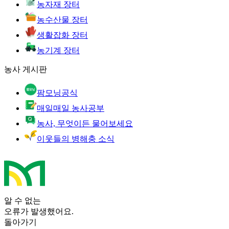
농자재 장터
농수산물 장터
생활잡화 장터
농기계 장터
농사 게시판
팜모닝공식
매일매일 농사공부
농사, 무엇이든 물어보세요
이웃들의 병해충 소식
알 수 없는
오류가 발생했어요.
돌아가기