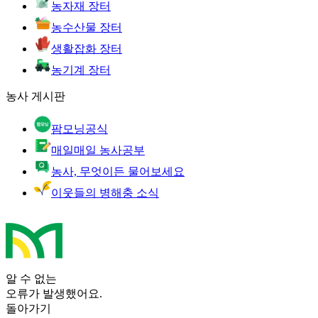
농자재 장터
농수산물 장터
생활잡화 장터
농기계 장터
농사 게시판
팜모닝공식
매일매일 농사공부
농사, 무엇이든 물어보세요
이웃들의 병해충 소식
알 수 없는
오류가 발생했어요.
돌아가기