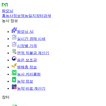
팜모닝
홈
농사정보
영농일지
장터
검색
농사 정보
팜모닝 AI
실시간 경매 시세
시장별 가격
면적 직불금 계산기
숨은 보조금
병해충 정보
농사 커리큘럼
농약 정보
농약 비료 계산기
장터