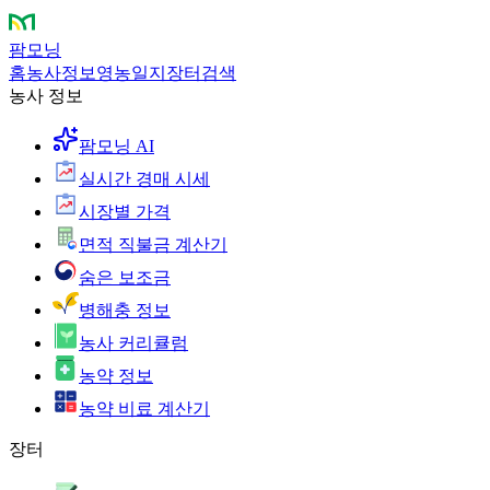
팜모닝
홈
농사정보
영농일지
장터
검색
농사 정보
팜모닝 AI
실시간 경매 시세
시장별 가격
면적 직불금 계산기
숨은 보조금
병해충 정보
농사 커리큘럼
농약 정보
농약 비료 계산기
장터