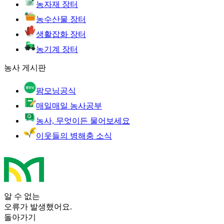
농자재 장터
농수산물 장터
생활잡화 장터
농기계 장터
농사 게시판
팜모닝공식
매일매일 농사공부
농사, 무엇이든 물어보세요
이웃들의 병해충 소식
알 수 없는
오류가 발생했어요.
돌아가기