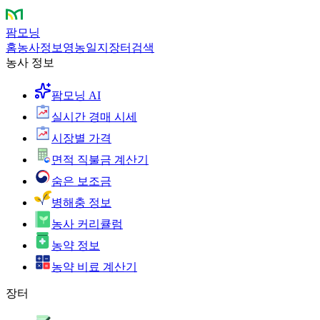
팜모닝
홈
농사정보
영농일지
장터
검색
농사 정보
팜모닝 AI
실시간 경매 시세
시장별 가격
면적 직불금 계산기
숨은 보조금
병해충 정보
농사 커리큘럼
농약 정보
농약 비료 계산기
장터