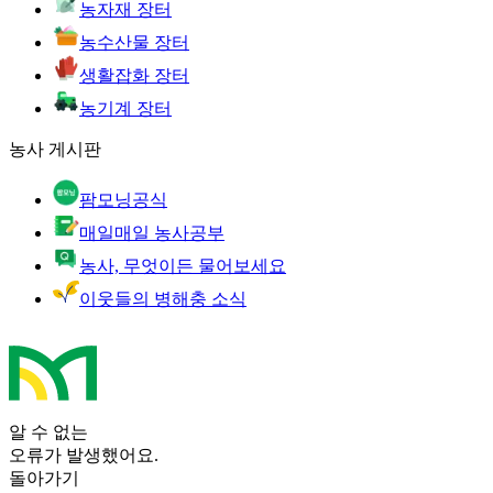
농자재 장터
농수산물 장터
생활잡화 장터
농기계 장터
농사 게시판
팜모닝공식
매일매일 농사공부
농사, 무엇이든 물어보세요
이웃들의 병해충 소식
알 수 없는
오류가 발생했어요.
돌아가기