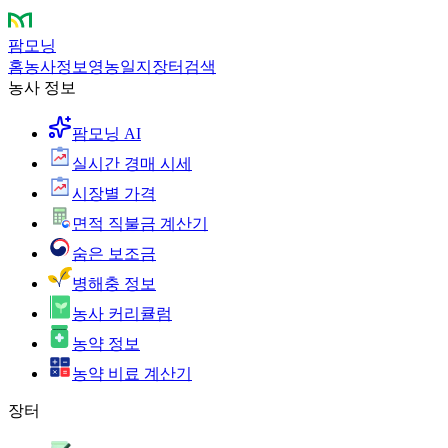
팜모닝
홈
농사정보
영농일지
장터
검색
농사 정보
팜모닝 AI
실시간 경매 시세
시장별 가격
면적 직불금 계산기
숨은 보조금
병해충 정보
농사 커리큘럼
농약 정보
농약 비료 계산기
장터