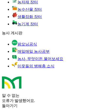
농자재 장터
농수산물 장터
생활잡화 장터
농기계 장터
농사 게시판
팜모닝공식
매일매일 농사공부
농사, 무엇이든 물어보세요
이웃들의 병해충 소식
알 수 없는
오류가 발생했어요.
돌아가기