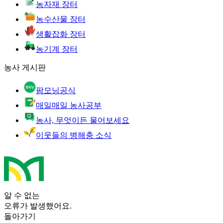
농자재 장터
농수산물 장터
생활잡화 장터
농기계 장터
농사 게시판
팜모닝공식
매일매일 농사공부
농사, 무엇이든 물어보세요
이웃들의 병해충 소식
알 수 없는
오류가 발생했어요.
돌아가기