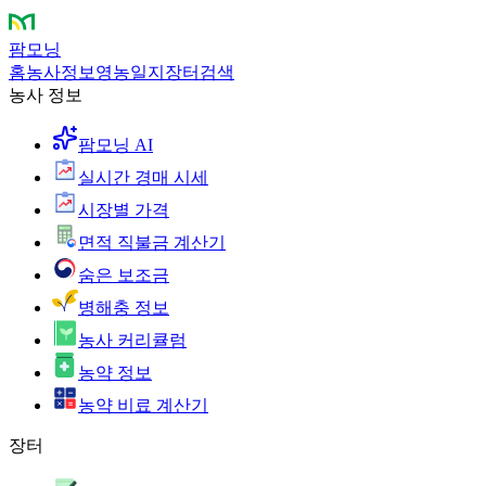
팜모닝
홈
농사정보
영농일지
장터
검색
농사 정보
팜모닝 AI
실시간 경매 시세
시장별 가격
면적 직불금 계산기
숨은 보조금
병해충 정보
농사 커리큘럼
농약 정보
농약 비료 계산기
장터