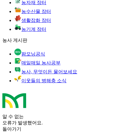
농자재 장터
농수산물 장터
생활잡화 장터
농기계 장터
농사 게시판
팜모닝공식
매일매일 농사공부
농사, 무엇이든 물어보세요
이웃들의 병해충 소식
알 수 없는
오류가 발생했어요.
돌아가기