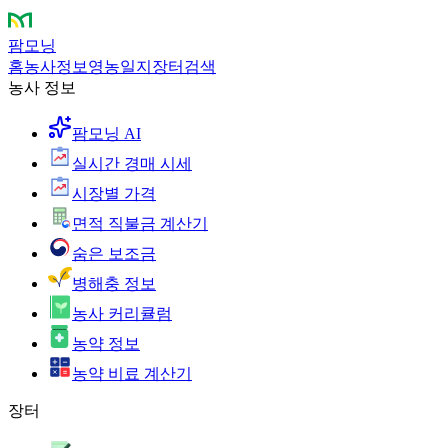
팜모닝
홈
농사정보
영농일지
장터
검색
농사 정보
팜모닝 AI
실시간 경매 시세
시장별 가격
면적 직불금 계산기
숨은 보조금
병해충 정보
농사 커리큘럼
농약 정보
농약 비료 계산기
장터