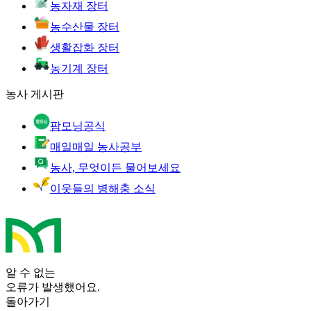
농자재 장터
농수산물 장터
생활잡화 장터
농기계 장터
농사 게시판
팜모닝공식
매일매일 농사공부
농사, 무엇이든 물어보세요
이웃들의 병해충 소식
알 수 없는
오류가 발생했어요.
돌아가기