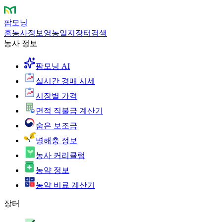
팜모닝
홈
농사정보
영농일지
장터
검색
농사 정보
팜모닝 AI
실시간 경매 시세
시장별 가격
면적 직불금 계산기
숨은 보조금
병해충 정보
농사 커리큘럼
농약 정보
농약 비료 계산기
장터