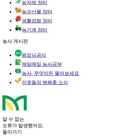
농자재 장터
농수산물 장터
생활잡화 장터
농기계 장터
농사 게시판
팜모닝공식
매일매일 농사공부
농사, 무엇이든 물어보세요
이웃들의 병해충 소식
알 수 없는
오류가 발생했어요.
돌아가기