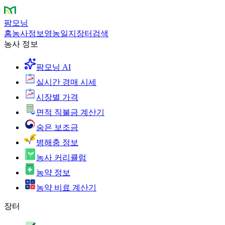
팜모닝
홈
농사정보
영농일지
장터
검색
농사 정보
팜모닝 AI
실시간 경매 시세
시장별 가격
면적 직불금 계산기
숨은 보조금
병해충 정보
농사 커리큘럼
농약 정보
농약 비료 계산기
장터