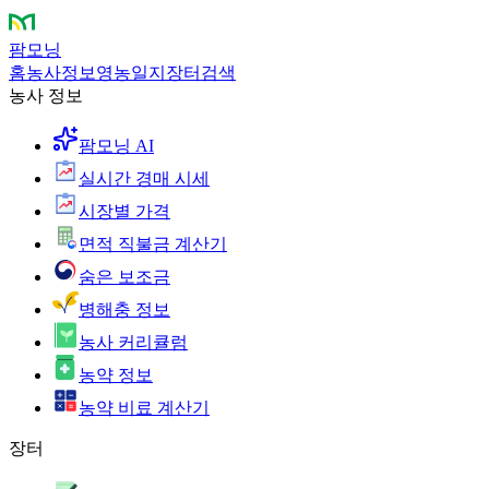
팜모닝
홈
농사정보
영농일지
장터
검색
농사 정보
팜모닝 AI
실시간 경매 시세
시장별 가격
면적 직불금 계산기
숨은 보조금
병해충 정보
농사 커리큘럼
농약 정보
농약 비료 계산기
장터