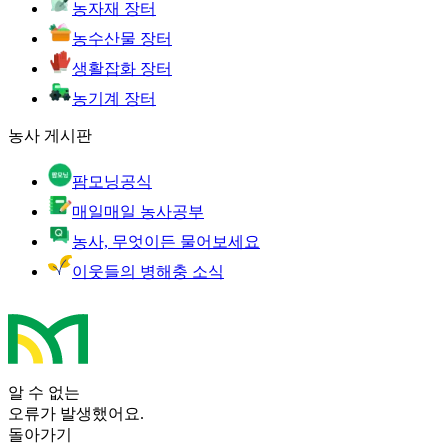
농자재 장터
농수산물 장터
생활잡화 장터
농기계 장터
농사 게시판
팜모닝공식
매일매일 농사공부
농사, 무엇이든 물어보세요
이웃들의 병해충 소식
알 수 없는
오류가 발생했어요.
돌아가기