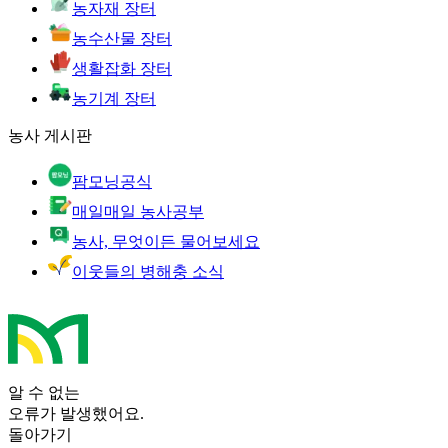
농자재 장터
농수산물 장터
생활잡화 장터
농기계 장터
농사 게시판
팜모닝공식
매일매일 농사공부
농사, 무엇이든 물어보세요
이웃들의 병해충 소식
알 수 없는
오류가 발생했어요.
돌아가기