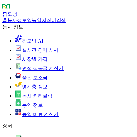
팜모닝
홈
농사정보
영농일지
장터
검색
농사 정보
팜모닝 AI
실시간 경매 시세
시장별 가격
면적 직불금 계산기
숨은 보조금
병해충 정보
농사 커리큘럼
농약 정보
농약 비료 계산기
장터