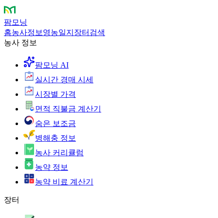
팜모닝
홈
농사정보
영농일지
장터
검색
농사 정보
팜모닝 AI
실시간 경매 시세
시장별 가격
면적 직불금 계산기
숨은 보조금
병해충 정보
농사 커리큘럼
농약 정보
농약 비료 계산기
장터