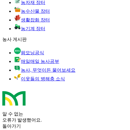
농자재 장터
농수산물 장터
생활잡화 장터
농기계 장터
농사 게시판
팜모닝공식
매일매일 농사공부
농사, 무엇이든 물어보세요
이웃들의 병해충 소식
알 수 없는
오류가 발생했어요.
돌아가기