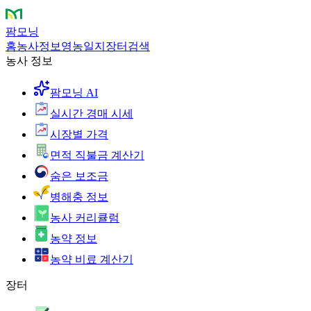
팜모닝
홈
농사정보
영농일지
장터
검색
농사 정보
팜모닝 AI
실시간 경매 시세
시장별 가격
면적 직불금 계산기
숨은 보조금
병해충 정보
농사 커리큘럼
농약 정보
농약 비료 계산기
장터