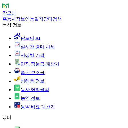
팜모닝
홈
농사정보
영농일지
장터
검색
농사 정보
팜모닝 AI
실시간 경매 시세
시장별 가격
면적 직불금 계산기
숨은 보조금
병해충 정보
농사 커리큘럼
농약 정보
농약 비료 계산기
장터