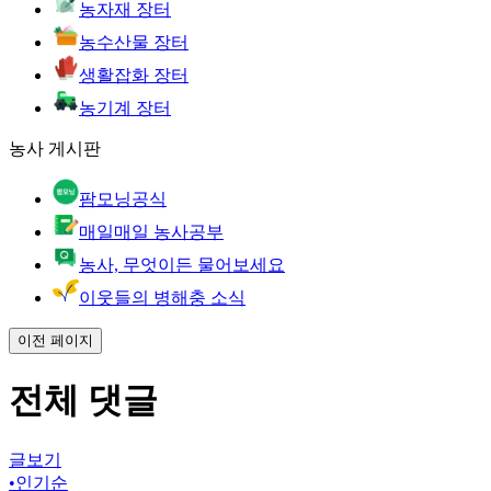
농자재 장터
농수산물 장터
생활잡화 장터
농기계 장터
농사 게시판
팜모닝공식
매일매일 농사공부
농사, 무엇이든 물어보세요
이웃들의 병해충 소식
이전 페이지
전체 댓글
글보기
•
인기순