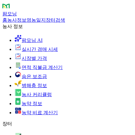
팜모닝
홈
농사정보
영농일지
장터
검색
농사 정보
팜모닝 AI
실시간 경매 시세
시장별 가격
면적 직불금 계산기
숨은 보조금
병해충 정보
농사 커리큘럼
농약 정보
농약 비료 계산기
장터